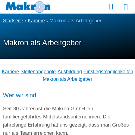
Material kaufen
\
\
Makron als Arbeitgeber
Startseite
Karriere
Makron als Arbeitgeber
Karriere
Stellenangebote
Ausbildung
Einstiegsmöglichkeiten
Makron als Arbeitgeber
Wer wir sind
Seit 30 Jahren ist die Makron GmbH ein
familiengeführtes Mittelstandsunternehmen. Die
jahrelange Erfahrung hat uns gezeigt, dass man Großes
nur als Team erreichen kann.